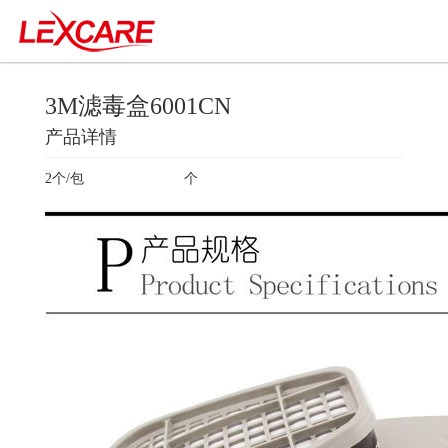
3M滤毒盒6001CN
产品详情
2个/包
个